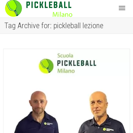
Toggl
Tag Archive for: pickleball lezione
navig