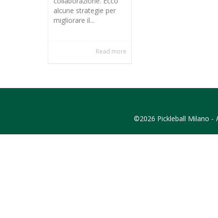
collaborazione. Ecco
alcune strategie per
migliorare il...
Read more
©2026 Pickleball Milano -
P