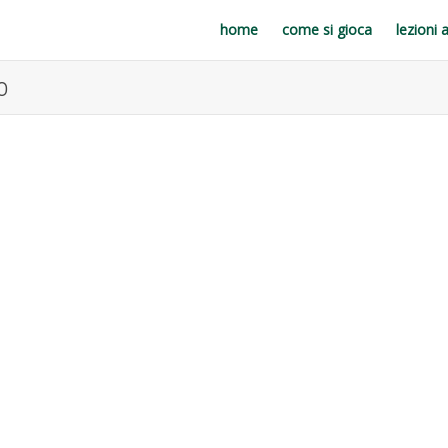
home
come si gioca
lezioni 
o