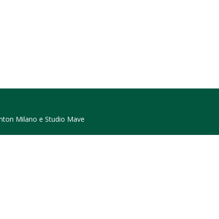
nton Milano
e
Studio Mave