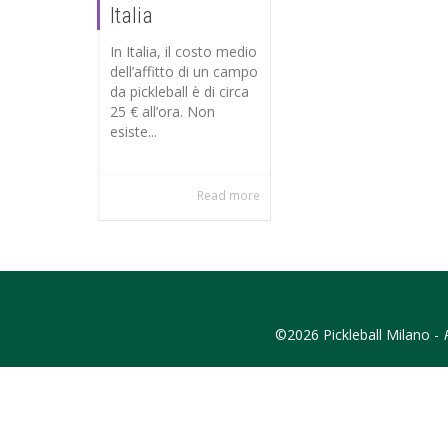
Italia
In Italia, il costo medio
dell’affitto di un campo
da pickleball è di circa
25 € all’ora. Non
esiste...
Read more
©2026 Pickleball Milano -
P