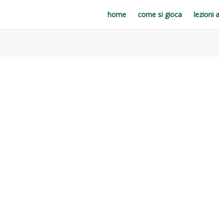
home
come si gioca
lezioni 