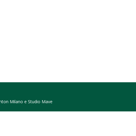
nton Milano
e
Studio Mave