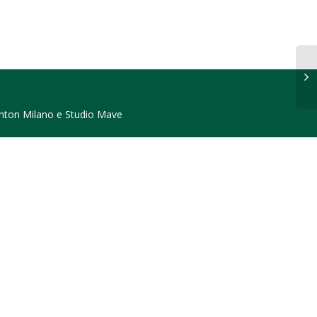
nton Milano
e
Studio Mave