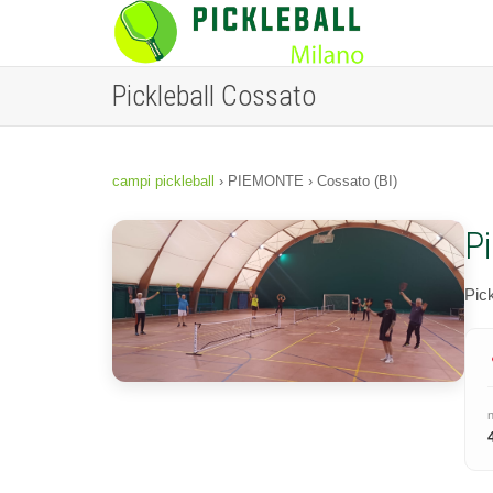
Pickleball Cossato
campi pickleball
› PIEMONTE › Cossato (BI)
P
Pic