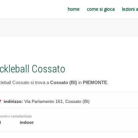
home
come si gioca
lezioni 
ickleball Cossato
kleball Cossato si trova a
Cossato (BI)
in
PIEMONTE
.
indirizzo:
Via Parlamento 161, Cossato (BI)
numero campi
tipologia
4
indoor