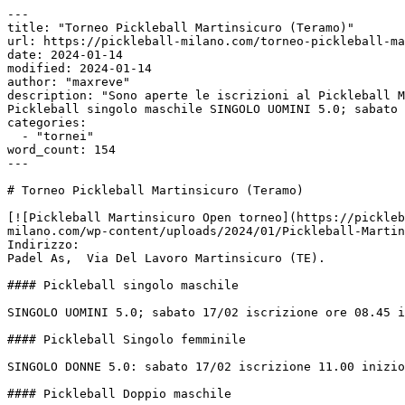
---

title: "Torneo Pickleball Martinsicuro (Teramo)"

url: https://pickleball-milano.com/torneo-pickleball-ma
date: 2024-01-14

modified: 2024-01-14

author: "maxreve"

description: "Sono aperte le iscrizioni al Pickleball M
Pickleball singolo maschile SINGOLO UOMINI 5.0; sabato 
categories:

  - "tornei"

word_count: 154

---

# Torneo Pickleball Martinsicuro (Teramo)

[![Pickleball Martinsicuro Open torneo](https://pickleb
milano.com/wp-content/uploads/2024/01/Pickleball-Martin
Indirizzo:

Padel As,  Via Del Lavoro Martinsicuro (TE).

#### Pickleball singolo maschile

SINGOLO UOMINI 5.0; sabato 17/02 iscrizione ore 08.45 i
#### Pickleball Singolo femminile

SINGOLO DONNE 5.0: sabato 17/02 iscrizione 11.00 inizio
#### Pickleball Doppio maschile
