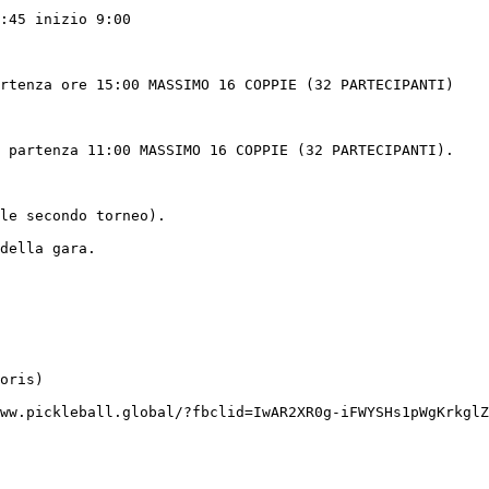
:45 inizio 9:00

rtenza ore 15:00 MASSIMO 16 COPPIE (32 PARTECIPANTI)

 partenza 11:00 MASSIMO 16 COPPIE (32 PARTECIPANTI).

le secondo torneo).

della gara.

oris)

ww.pickleball.global/?fbclid=IwAR2XR0g-iFWYSHs1pWgKrkglZ