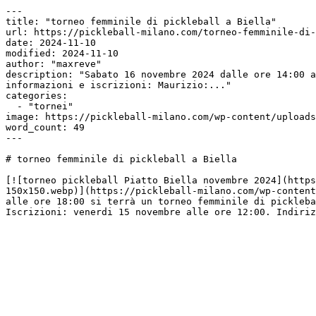
---

title: "torneo femminile di pickleball a Biella"

url: https://pickleball-milano.com/torneo-femminile-di-
date: 2024-11-10

modified: 2024-11-10

author: "maxreve"

description: "Sabato 16 novembre 2024 dalle ore 14:00 a
informazioni e iscrizioni: Maurizio:..."

categories:

  - "tornei"

image: https://pickleball-milano.com/wp-content/uploads
word_count: 49

---

# torneo femminile di pickleball a Biella

[![torneo pickleball Piatto Biella novembre 2024](https
150x150.webp)](https://pickleball-milano.com/wp-content
alle ore 18:00 si terrà un torneo femminile di pickleba
Iscrizioni: venerdi 15 novembre alle ore 12:00. Indiriz