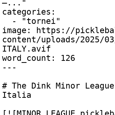
–..."

categories:

  - "tornei"

image: https://pickleba
content/uploads/2025/03
ITALY.avif

word_count: 126

---

# The Dink Minor League
Italia

[![MINOR LEAGUE pickleb