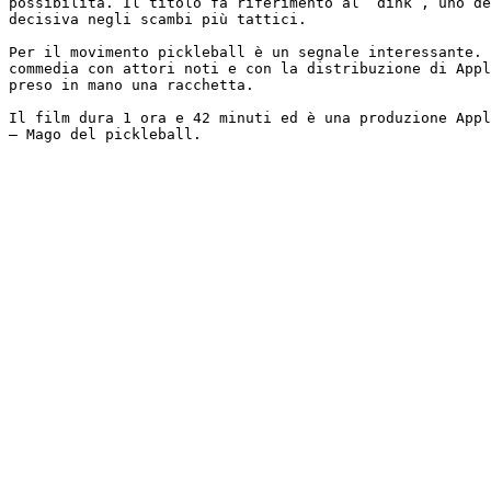
possibilità. Il titolo fa riferimento al “dink”, uno de
decisiva negli scambi più tattici.

Per il movimento pickleball è un segnale interessante. 
commedia con attori noti e con la distribuzione di Appl
preso in mano una racchetta.

Il film dura 1 ora e 42 minuti ed è una produzione Appl
– Mago del pickleball.