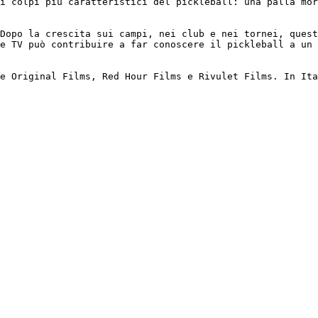
i colpi più caratteristici del pickleball: una palla mor
Dopo la crescita sui campi, nei club e nei tornei, quest
e TV può contribuire a far conoscere il pickleball a un 
e Original Films, Red Hour Films e Rivulet Films. In Ita