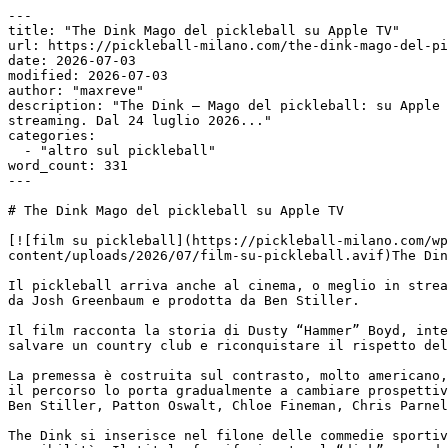
---

title: "The Dink Mago del pickleball su Apple TV"

url: https://pickleball-milano.com/the-dink-mago-del-pi
date: 2026-07-03

modified: 2026-07-03

author: "maxreve"

description: "The Dink – Mago del pickleball: su Apple 
streaming. Dal 24 luglio 2026..."

categories:

  - "altro sul pickleball"

word_count: 331

---

# The Dink Mago del pickleball su Apple TV

[![film su pickleball](https://pickleball-milano.com/wp
content/uploads/2026/07/film-su-pickleball.avif)The Din
Il pickleball arriva anche al cinema, o meglio in strea
da Josh Greenbaum e prodotta da Ben Stiller.

Il film racconta la storia di Dusty “Hammer” Boyd, inte
salvare un country club e riconquistare il rispetto del
La premessa è costruita sul contrasto, molto americano,
il percorso lo porta gradualmente a cambiare prospettiv
Ben Stiller, Patton Oswalt, Chloe Fineman, Chris Parnel
The Dink si inserisce nel filone delle commedie sportiv