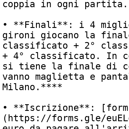
coppia in ogni partita.

• **Finali**: i 4 migli
gironi giocano la final
classificato + 2° class
+ 4° classificato. In c
si tiene la finale di c
vanno maglietta e panta
Milano.****

• **Iscrizione**: [form
(https://forms.gle/euEL
euro da pagare all'arri