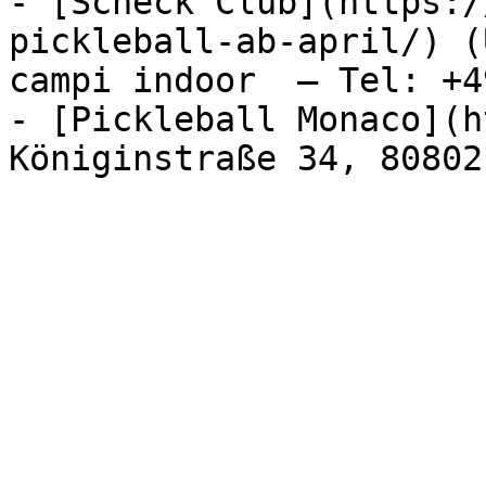
- [Scheck Club](https:/
pickleball-ab-april/) (
campi indoor  – Tel: +4
- [Pickleball Monaco](h
Königinstraße 34, 80802