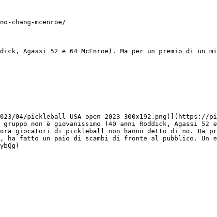
no-chang-mcenroe/

dick, Agassi 52 e 64 McEnroe). Ma per un premio di un mi
023/04/pickleball-USA-open-2023-300x192.png)](https://pi
 gruppo non è giovanissimo (40 anni Roddick, Agassi 52 e
ora giocatori di pickleball non hanno detto di no. Ha pr
, ha fatto un paio di scambi di fronte al pubblico. Un e
ybQg)