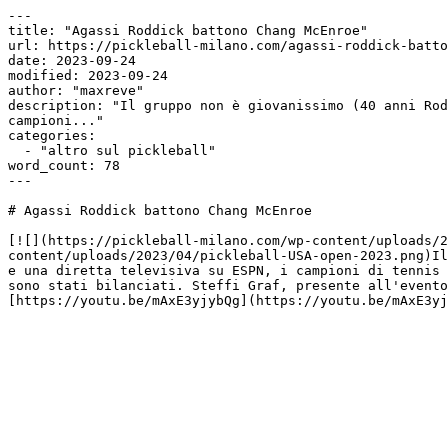
---

title: "Agassi Roddick battono Chang McEnroe"

url: https://pickleball-milano.com/agassi-roddick-batto
date: 2023-09-24

modified: 2023-09-24

author: "maxreve"

description: "Il gruppo non è giovanissimo (40 anni Rod
campioni..."

categories:

  - "altro sul pickleball"

word_count: 78

---

# Agassi Roddick battono Chang McEnroe

[![](https://pickleball-milano.com/wp-content/uploads/2
content/uploads/2023/04/pickleball-USA-open-2023.png)Il
e una diretta televisiva su ESPN, i campioni di tennis 
sono stati bilanciati. Steffi Graf, presente all'evento
[https://youtu.be/mAxE3yjybQg](https://youtu.be/mAxE3yj