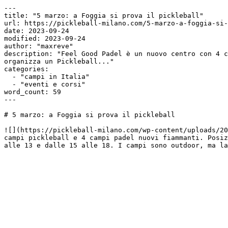
---

title: "5 marzo: a Foggia si prova il pickleball"

url: https://pickleball-milano.com/5-marzo-a-foggia-si-
date: 2023-09-24

modified: 2023-09-24

author: "maxreve"

description: "Feel Good Padel è un nuovo centro con 4 c
organizza un Pickleball..."

categories:

  - "campi in Italia"

  - "eventi e corsi"

word_count: 59

---

# 5 marzo: a Foggia si prova il pickleball

![](https://pickleball-milano.com/wp-content/uploads/20
campi pickleball e 4 campi padel nuovi fiammanti. Posiz
alle 13 e dalle 15 alle 18. I campi sono outdoor, ma la